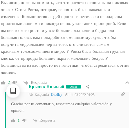
Вы, люди, должны помнить, что эти расчеты основаны на пиковых
числах Стива Ривза, которые, вероятно, были накачаны и
изменены. Большинство людей просто генетически не одарены
приятными линиями и никогда не получат таких пропорций. Если
вы невысокого роста и у вас большие лодыжки и бедра или
большая голова, вам понадобятся смешные мускулы, чтобы
получить «идеальные» черты того, кто считается самым
красивым телосложением в мире. У Ривза была большая грудная
клетка, от природы большие икры и маленькие бедра. У
большинства из вас просто нет генетики, чтобы стремиться к этим
линиям.
Respuesta
2
Крылов Николай
Autor
Responder
Diddley
11.03.2022 01:25
Gracias por tu comentario, respetamos cualquier valoración y
opinión.
Respuesta
1