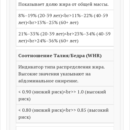
Показывает долю жира от общей массы.
8%–19% (20-39 лет)
<br>
11%–22% (40-59
лет)
<br>
13%–25% (60+ лет)
21%–33% (20-39 лет)
<br>
23%–34% (40-59
лет)
<br>
24%–36% (60+ лет)
Соотношение Талия/Бедра (WHR)
Индикатор типа распределения жира.
Высокие значения указывают на
абдоминальное ожирение.
< 0.90 (низкий риск)
<br>
> 1.0 (высокий
риск)
< 0.80 (низкий риск)
<br>
> 0.85 (высокий
риск)