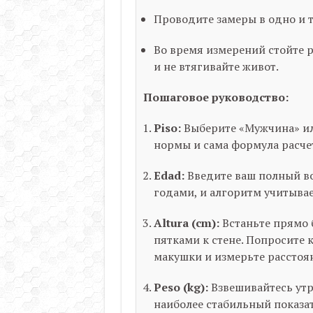
Проводите замеры в одно и т
Во время измерений стойте 
и не втягивайте живот.
Пошаговое руководство:
Piso:
Выберите «Мужчина» или
нормы и сама формула расче
Edad:
Введите ваш полный воз
годами, и алгоритм учитывае
Altura (cm):
Встаньте прямо 
пятками к стене. Попросите 
макушки и измерьте расстоян
Peso (kg):
Взвешивайтесь утро
наиболее стабильный показат