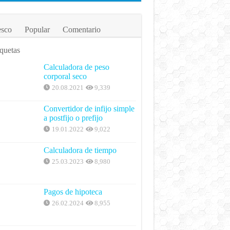
esco
Popular
Comentario
quetas
Calculadora de peso
corporal seco
20.08.2021
9,339
Convertidor de infijo simple
a postfijo o prefijo
19.01.2022
9,022
Calculadora de tiempo
25.03.2023
8,980
Pagos de hipoteca
26.02.2024
8,955