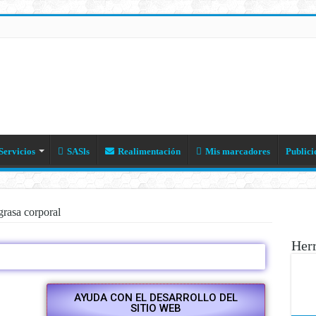
Servicios
SASls
Realimentación
Mis marcadores
Publici
grasa corporal
Her
AYUDA CON EL DESARROLLO DEL
SITIO WEB