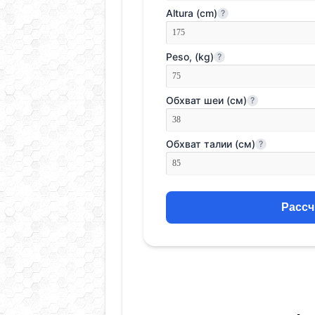
Altura (cm)
?
Peso, (kg)
?
Обхват шеи (см)
?
Обхват талии (см)
?
Рассч