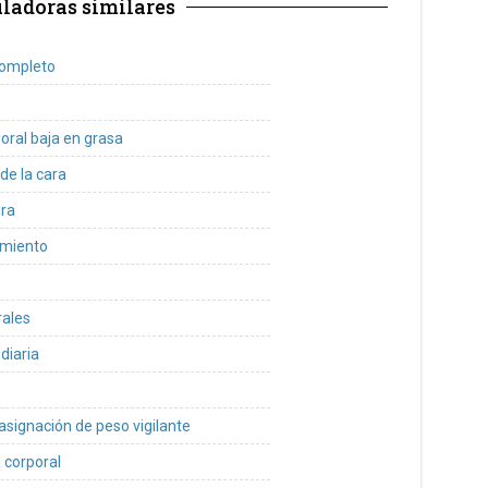
ladoras similares
completo
oral baja en grasa
de la cara
ura
imiento
rales
diaria
asignación de peso vigilante
 corporal