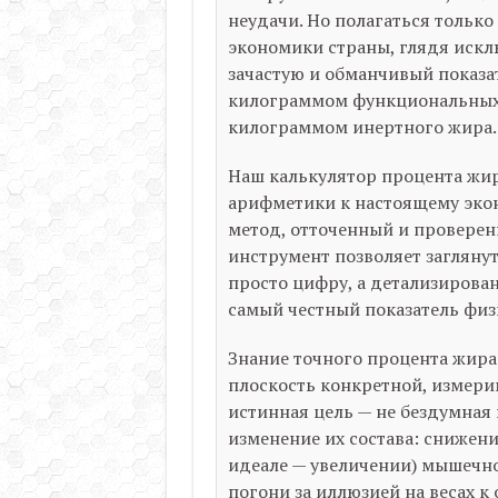
неудачи. Но полагаться только 
экономики страны, глядя искл
зачастую и обманчивый показа
килограммом функциональных,
килограммом инертного жира.
Наш калькулятор процента жир
арифметики к настоящему экон
метод, отточенный и провере
инструмент позволяет заглянуть
просто цифру, а детализирова
самый честный показатель физ
Знание точного процента жира
плоскость конкретной, измерим
истинная цель — не бездумная 
изменение их состава: снижени
идеале — увеличении) мышечно
погони за иллюзией на весах 