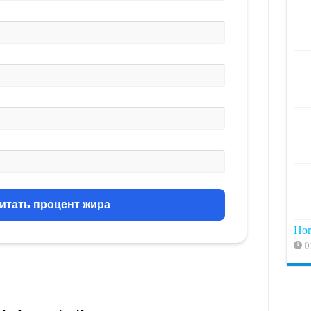
итать процент жира
Hor
0