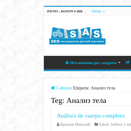
Idioma
JUEVES , AGOSTO 6 2026
Herramientas por categoría
Cabeza
/
Etiqueta:
Анализ тела
Teg:
Анализ тела
Análisis de cuerpo completo
Крылов Николай
Salud
,
belleza y sa