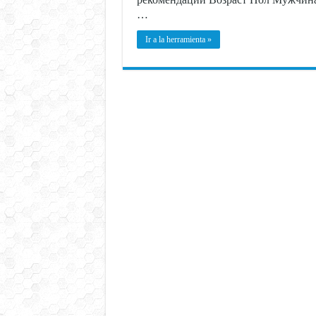
…
Ir a la herramienta »