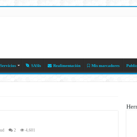
Servicios
SASls
Realimentación
Mis marcadores
Publi
Her
lud
2
4,601