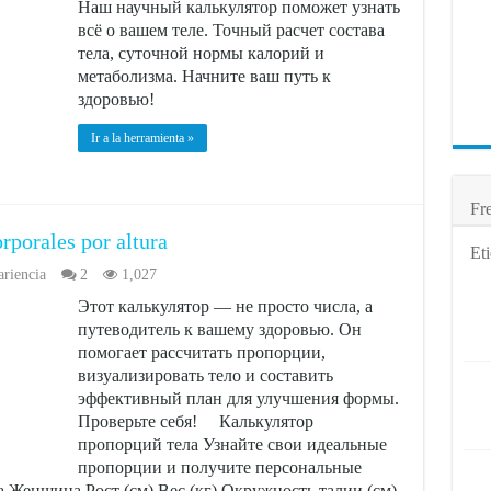
Наш научный калькулятор поможет узнать
всё о вашем теле. Точный расчет состава
тела, суточной нормы калорий и
метаболизма. Начните ваш путь к
здоровью!
Ir a la herramienta »
Fr
rporales por altura
Eti
riencia
2
1,027
Этот калькулятор — не просто числа, а
путеводитель к вашему здоровью. Он
помогает рассчитать пропорции,
визуализировать тело и составить
эффективный план для улучшения формы.
Проверьте себя! Калькулятор
пропорций тела Узнайте свои идеальные
пропорции и получите персональные
Женщина Рост (см) Вес (кг) Окружность талии (см)