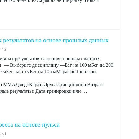
ичество ночей: Расходы на экипировку: Новая
 результатов на основе прошлых данных
46
ивных результатов на основе прошлых данных
 — Выберите дисциплину —Бег на 100 мБег на 200
00 мБег на 5 кмБег на 10 кмМарафонТриатлон
ксMMAДзюдоКаратэДругая дисциплина Возраст
лые результаты: Дата тренировки или …
есса на основе пульса
69