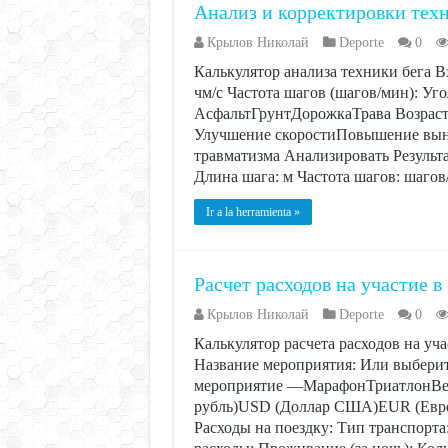
Анализ и корректировки техн
Крылов Николай
Deporte
0
Калькулятор анализа техники бега В
чм/с Частота шагов (шагов/мин): Уго
АсфальтГрунтДорожкаТрава Возраст (л
Улучшение скоростиПовышение вын
травматизма Анализировать Результ
Длина шага: м Частота шагов: шаго
Ir a la herramienta »
Расчет расходов на участие 
Крылов Николай
Deporte
0
Калькулятор расчета расходов на у
Название мероприятия: Или выбери
мероприятие —МарафонТриатлонВел
рубль)USD (Доллар США)EUR (Евро)
Расходы на поездку: Тип транспор