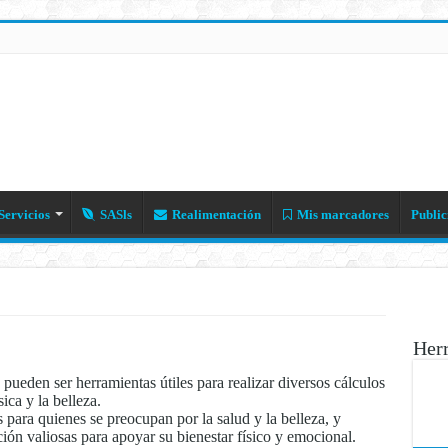
Servicios
SASls
Realimentación
Mis marcadores
Public
Her
 pueden ser herramientas útiles para realizar diversos cálculos
ica y la belleza.
s para quienes se preocupan por la salud y la belleza, y
ón valiosas para apoyar su bienestar físico y emocional.