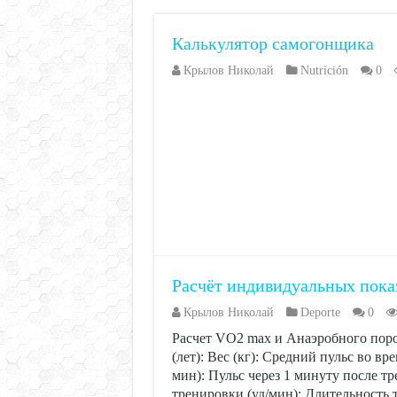
Калькулятор самогонщика
Крылов Николай
Nutrición
0
Расчёт индивидуальных пока
Крылов Николай
Deporte
0
Расчет VO2 max и Анаэробного по
(лет): Вес (кг): Средний пульс во в
мин): Пульс через 1 минуту после тр
тренировки (уд/мин): Длительность 