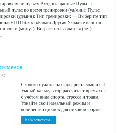
енировках по пульсу Входные данные Пульс в
ьный пульс во время тренировки (уд/мин): Пульс
енировки (уд/мин): Тип тренировки: — Выберите тип
наяHIITГибкостьБалансДругая Укажите ваш тип
ировки (минут): Возраст пользователя (лет):
 …
ртсменов
67
Сколько нужно спать для роста мышц? 📊
Умный калькулятор рассчитает время сна
с учётом вида спорта, стресса и травм.
Узнайте свой идеальный режим и
количество циклов для пиковой формы.
Ir a la herramienta »