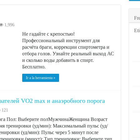
Fr
1,996
Eti
Не гадайте с крепостью!
Профессиональный инструмент для
расчёта браги, коррекции спиртометра и
отбора голов. Узнайте реальный выход АС
и сколько воды добавить в спирт.
Бесплатно.
Ir a la herramienta »
зателей VO2 max и анаэробного порога
121
рога Пол: Выберите полМужчинаЖенщина Возраст
ремя тренировки (уд/мин): Максимальный пульс (уд/
енировки (уд/мин): Пульс через 5 минут после
тренировки (минут): Тип тренировки: Выберите тип