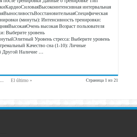
я после тренировки Данные о тренировке Тип
вкиКардиоСиловаяВысокоинтенсивная интервальная
наяВыносливостьВосстановительнаяСпецифическая
енировки (минуты): Интенсивность тренировки:
няяВысокаяОчень высокая Возраст пользователя
ки: Выберите уровень
утыйЭлитный Уровень стресса: Выберите уровень
емальный Качество сна (1-10): Личные
й Другой Наличие …
...
El último »
Страница 1 из 21