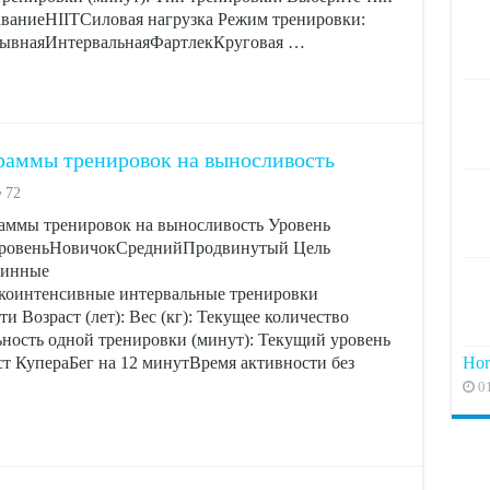
аниеHIITСиловая нагрузка Режим тренировки:
ывнаяИнтервальнаяФартлекКруговая …
раммы тренировок на выносливость
72
аммы тренировок на выносливость Уровень
 уровеньНовичокСреднийПродвинутый Цель
линные
оинтенсивные интервальные тренировки
 Возраст (лет): Вес (кг): Текущее количество
ность одной тренировки (минут): Текущий уровень
Hor
т КупераБег на 12 минутВремя активности без
0