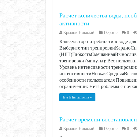
Расчет количества воды, нео
активности
Крылов Николай
Deporte
0
Калькулятор потребности в воде дл
Выберите тип тренировкиКардиоСил
(HIIT)ГибкостьСмешаннаяВынослив
тренировки (минуты): Вес пользоват
Уровень интенсивности тренировки
интенсивностиНизкаяСредняяВысока
особенности пользователя Повышен
ограничений: НетПроблемы с почк
Ir a la herramienta »
Расчет времени восстановлен
Крылов Николай
Deporte
0