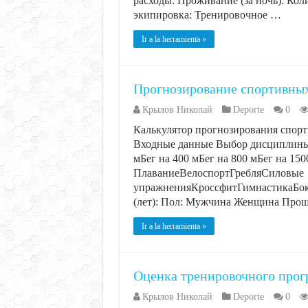
расходы: Проживание (за ночь): Кол
экипировка: Тренировочное …
Ir a la herramienta »
Прогнозирование спортивных
Крылов Николай
Deporte
0
Калькулятор прогнозирования спорт
Входные данные Выбор дисциплины:
мБег на 400 мБег на 800 мБег на 15
ПлаваниеВелоспортГребляСиловые
упражненияКроссфитГимнастикаБо
(лет): Пол: Мужчина Женщина Прош
Ir a la herramienta »
Оценка тренировочного прогр
Крылов Николай
Deporte
0