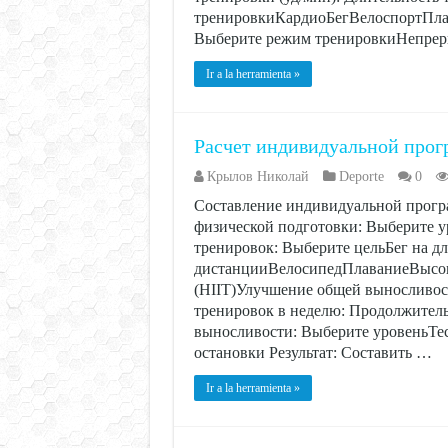
тренировкиКардиоБегВелоспортПлав
Выберите режим тренировкиНепрер
Ir a la herramienta »
Расчет индивидуальной прог
Крылов Николай
Deporte
0
Составление индивидуальной прогр
физической подготовки: Выберите
тренировок: Выберите цельБег на д
дистанцииВелосипедПлаваниеВысок
(HIIT)Улучшение общей выносливости
тренировок в неделю: Продолжитель
выносливости: Выберите уровеньТес
остановки Результат: Составить …
Ir a la herramienta »