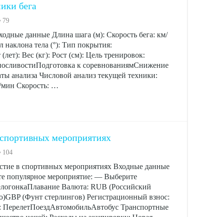
ики бега
79
ходные данные Длина шага (м): Скорость бега: км/
л наклона тела (°): Тип покрытия:
ет): Вес (кг): Рост (см): Цель тренировок:
осливостиПодготовка к соревнованиямСнижение
аты анализа Числовой анализ текущей техники:
в/мин Скорость: …
в спортивных мероприятиях
104
частие в спортивных мероприятиях Входные данные
те популярное мероприятие: — Выберите
огонкаПлавание Валюта: RUB (Российский
GBP (Фунт стерлингов) Регистрационный взнос:
та: ПерелетПоездАвтомобильАвтобус Транспортные