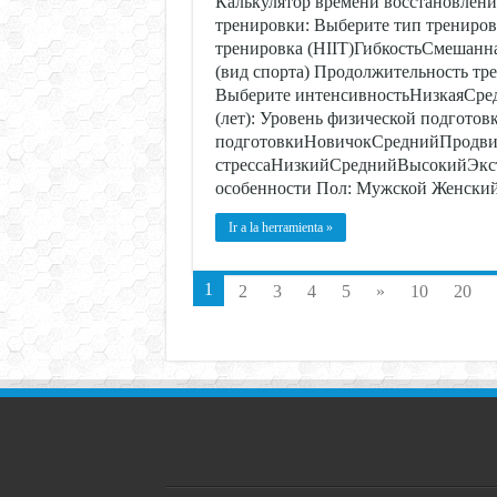
Калькулятор времени восстановлени
тренировки: Выберите тип трениро
тренировка (HIIT)ГибкостьСмешан
(вид спорта) Продолжительность тр
Выберите интенсивностьНизкаяСред
(лет): Уровень физической подготов
подготовкиНовичокСреднийПродвин
стрессаНизкийСреднийВысокийЭкстр
особенности Пол: Мужской Женски
Ir a la herramienta »
1
2
3
4
5
»
10
20