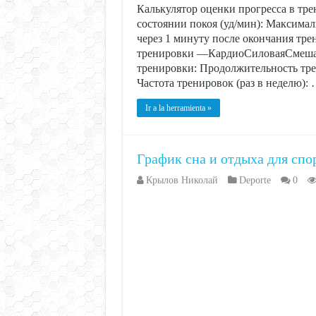
Калькулятор оценки прогресса в тр
состоянии покоя (уд/мин): Максимал
через 1 минуту после окончания тр
тренировки —КардиоСиловаяСмешан
тренировки: Продолжительность трен
Частота тренировок (раз в неделю):
Ir a la herramienta »
График сна и отдыха для спо
Крылов Николай
Deporte
0