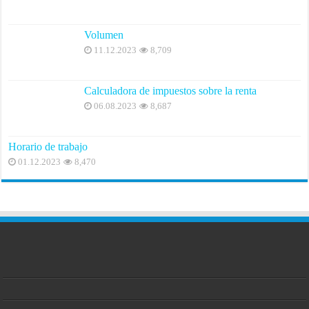
Volumen
11.12.2023
8,709
Calculadora de impuestos sobre la renta
06.08.2023
8,687
Horario de trabajo
01.12.2023
8,470