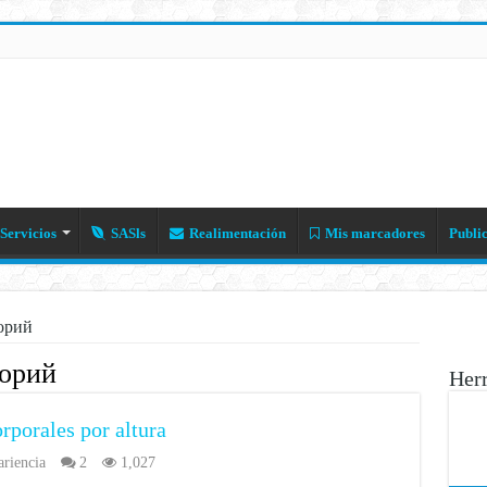
Servicios
SASls
Realimentación
Mis marcadores
Publi
орий
лорий
Her
rporales por altura
riencia
2
1,027