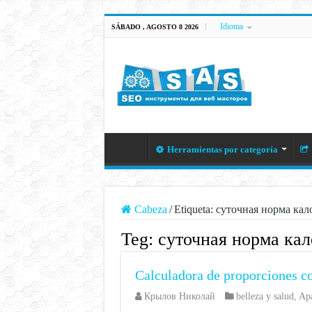
Idioma
SÁBADO , AGOSTO 8 2026
Herramientas por categoría
Cabeza
/
Etiqueta:
суточная норма кал
Teg:
суточная норма ка
Calculadora de proporciones co
Крылов Николай
belleza y salud
,
Apa