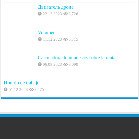
Двигатель дрона
22.12.2023
8,726
Volumen
11.12.2023
8,715
Calculadora de impuestos sobre la renta
06.08.2023
8,690
Horario de trabajo
01.12.2023
8,475