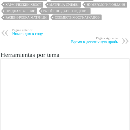
КАРМИЧЕСКИЙ ХВОСТ
МАТРИЦА СУДЬБЫ
НУМЕРОЛОГИЯ ОНЛАЙН
ПРЕДНАЗНАЧЕНИЕ
РАСЧЁТ ПО ДАТЕ РОЖДЕНИЯ
РАСШИФРОВКА МАТРИЦЫ
СОВМЕСТИМОСТЬ АРКАНОВ
Pagina anterior
Номер дня в году
Página siguiente
Время в десятичную дробь
Herramientas por tema