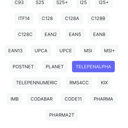
C93
S25
S25+
I25
I25+
ITF14
C128
C128A
C128B
C128C
EAN2
EAN5
EAN8
EAN13
UPCA
UPCE
MSI
MSI+
POSTNET
PLANET
TELEPENALPHA
TELEPENNUMERIC
RMS4CC
KIX
IMB
CODABAR
CODE11
PHARMA
PHARMA2T