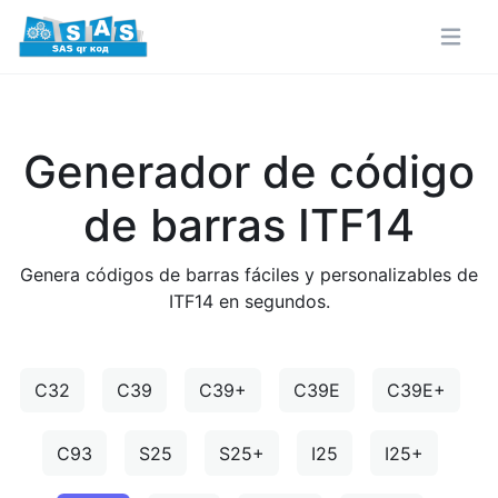
Generador de código
de barras ITF14
Genera códigos de barras fáciles y personalizables de
ITF14 en segundos.
C32
C39
C39+
C39E
C39E+
C93
S25
S25+
I25
I25+