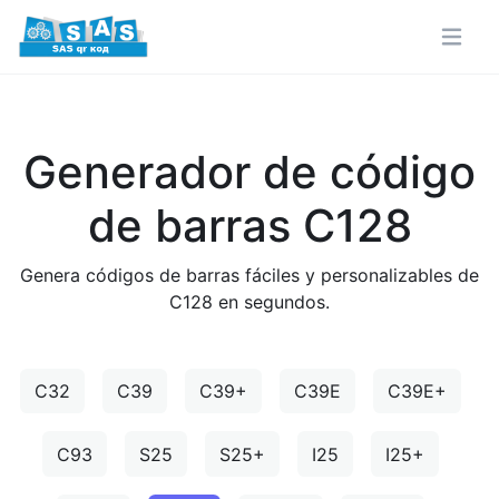
Generador de código
de barras C128
Genera códigos de barras fáciles y personalizables de
C128 en segundos.
C32
C39
C39+
C39E
C39E+
C93
S25
S25+
I25
I25+