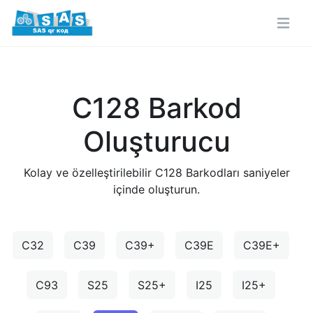
C128 Barkod
Oluşturucu
Kolay ve özelleştirilebilir C128 Barkodları saniyeler
içinde oluşturun.
C32
C39
C39+
C39E
C39E+
C93
S25
S25+
I25
I25+