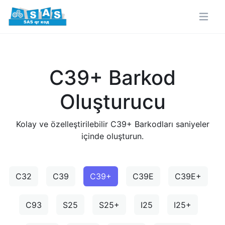
C39+ Barkod
Oluşturucu
Kolay ve özelleştirilebilir C39+ Barkodları saniyeler
içinde oluşturun.
C32
C39
C39+
C39E
C39E+
C93
S25
S25+
I25
I25+