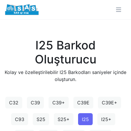
I25 Barkod
Oluşturucu
Kolay ve özelleştirilebilir I25 Barkodları saniyeler içinde
oluşturun.
C32
C39
C39+
C39E
C39E+
C93
S25
S25+
I25
I25+