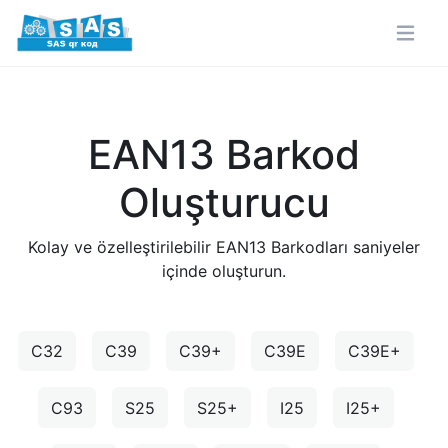
EAN13 Barkod
Oluşturucu
Kolay ve özelleştirilebilir EAN13 Barkodları saniyeler
içinde oluşturun.
C32
C39
C39+
C39E
C39E+
C93
S25
S25+
I25
I25+