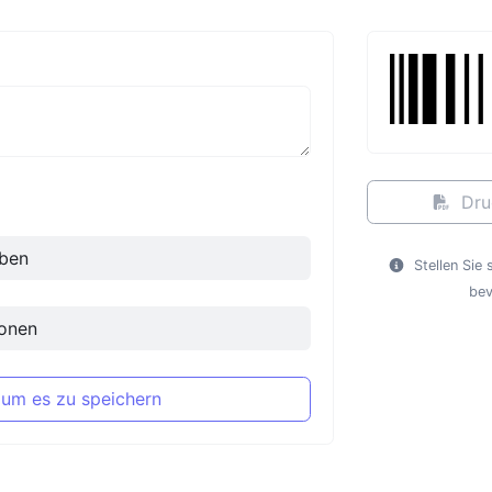
Dru
ben
Stellen Sie 
bev
onen
 um es zu speichern