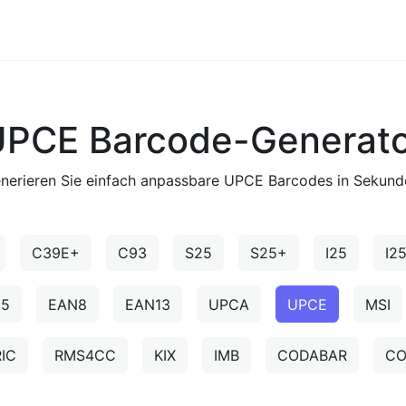
UPCE Barcode-Generato
nerieren Sie einfach anpassbare UPCE Barcodes in Sekund
C39E+
C93
S25
S25+
I25
I2
N5
EAN8
EAN13
UPCA
UPCE
MSI
IC
RMS4CC
KIX
IMB
CODABAR
CO