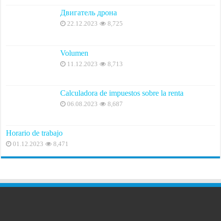
Двигатель дрона
22.12.2023
8,725
Volumen
11.12.2023
8,713
Calculadora de impuestos sobre la renta
06.08.2023
8,687
Horario de trabajo
01.12.2023
8,471