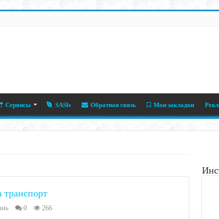
Сервисы
SASls
Обратная связь
Мои закладки
Рекл
Инс
а транспорт
знь
0
266