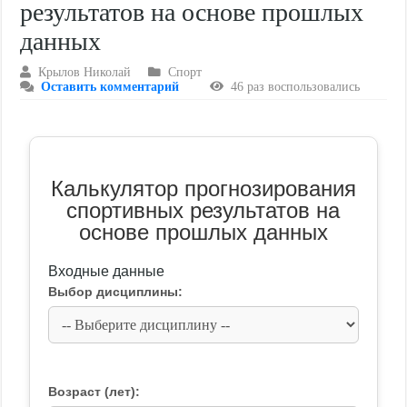
результатов на основе прошлых
данных
Крылов Николай
Спорт
Оставить комментарий
46 раз воспользовались
Калькулятор прогнозирования
спортивных результатов на
основе прошлых данных
Входные данные
Выбор дисциплины:
Возраст (лет):