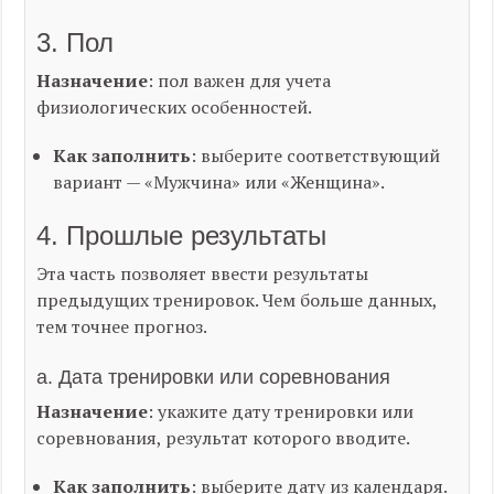
3. Пол
Назначение
: пол важен для учета
физиологических особенностей.
Как заполнить
: выберите соответствующий
вариант — «Мужчина» или «Женщина».
4. Прошлые результаты
Эта часть позволяет ввести результаты
предыдущих тренировок. Чем больше данных,
тем точнее прогноз.
a. Дата тренировки или соревнования
Назначение
: укажите дату тренировки или
соревнования, результат которого вводите.
Как заполнить
: выберите дату из календаря.