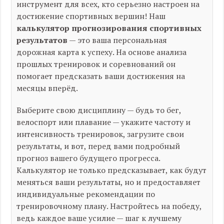
инструмент для всех, кто серьезно настроен на
достижение спортивных вершин! Наш
калькулятор прогнозирования спортивных
результатов
— это ваша персональная
дорожная карта к успеху. На основе анализа
прошлых тренировок и соревнований он
помогает предсказать ваши достижения на
месяцы вперёд.
Выберите свою дисциплину — будь то бег,
велоспорт или плавание — укажите частоту и
интенсивность тренировок, загрузите свои
результаты, и вот, перед вами подробный
прогноз вашего будущего прогресса.
Калькулятор не только предсказывает, как будут
меняться ваши результаты, но и предоставляет
индивидуальные рекомендации по
тренировочному плану. Настройтесь на победу,
ведь каждое ваше усилие — шаг к лучшему