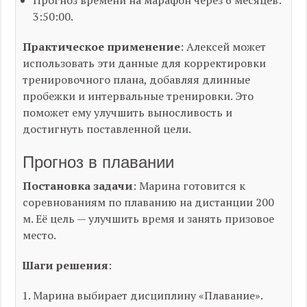
Прогноз времени на марафон через 6 месяцев:
3:50:00.
Практическое применение
: Алексей может
использовать эти данные для корректировки
тренировочного плана, добавляя длинные
пробежки и интервальные тренировки. Это
поможет ему улучшить выносливость и
достигнуть поставленной цели.
Прогноз в плавании
Постановка задачи
: Марина готовится к
соревнованиям по плаванию на дистанции 200
м. Её цель — улучшить время и занять призовое
место.
Шаги решения
:
Марина выбирает дисциплину «Плавание».