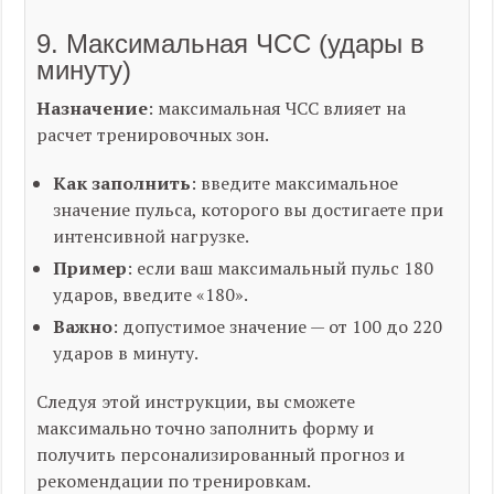
9. Максимальная ЧСС (удары в
минуту)
Назначение
: максимальная ЧСС влияет на
расчет тренировочных зон.
Как заполнить
: введите максимальное
значение пульса, которого вы достигаете при
интенсивной нагрузке.
Пример
: если ваш максимальный пульс 180
ударов, введите «180».
Важно
: допустимое значение — от 100 до 220
ударов в минуту.
Следуя этой инструкции, вы сможете
максимально точно заполнить форму и
получить персонализированный прогноз и
рекомендации по тренировкам.