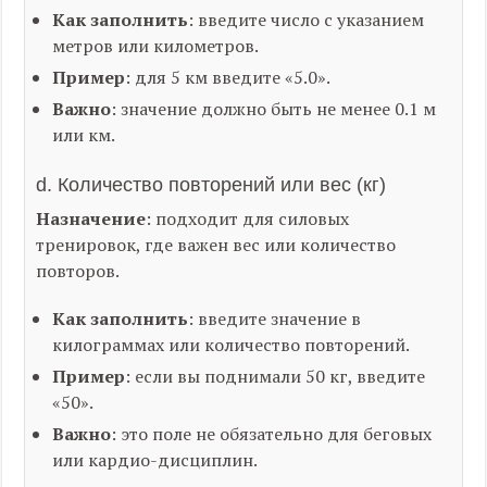
Как заполнить
: введите число с указанием
метров или километров.
Пример
: для 5 км введите «5.0».
Важно
: значение должно быть не менее 0.1 м
или км.
d. Количество повторений или вес (кг)
Назначение
: подходит для силовых
тренировок, где важен вес или количество
повторов.
Как заполнить
: введите значение в
килограммах или количество повторений.
Пример
: если вы поднимали 50 кг, введите
«50».
Важно
: это поле не обязательно для беговых
или кардио-дисциплин.