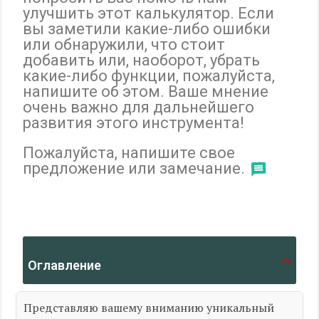
улучшить этот калькулятор. Если
вы заметили какие-либо ошибки
или обнаружили, что стоит
добавить или, наоборот, убрать
какие-либо функции, пожалуйста,
напишите об этом. Ваше мнение
очень важно для дальнейшего
развития этого инструмента!
Пожалуйста, напишите свое
предложение или замечание.
Оглавление
Представляю вашему вниманию уникальный