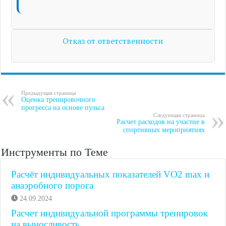
Отказ от ответственности
Предыдущая страница
Оценка тренировочного
прогресса на основе пульса
Следующая страница
Расчет расходов на участие в
спортивных мероприятиях
Инструменты по Теме
Расчёт индивидуальных показателей VO2 max и
анаэробного порога
24.09.2024
Расчет индивидуальной программы тренировок
на выносливость