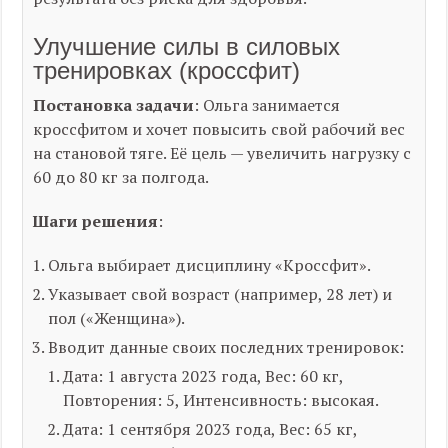
Улучшение силы в силовых
тренировках (кроссфит)
Постановка задачи
: Ольга занимается
кроссфитом и хочет повысить свой рабочий вес
на становой тяге. Её цель — увеличить нагрузку с
60 до 80 кг за полгода.
Шаги решения
:
Ольга выбирает дисциплину «Кроссфит».
Указывает свой возраст (например, 28 лет) и
пол («Женщина»).
Вводит данные своих последних тренировок:
Дата: 1 августа 2023 года, Вес: 60 кг,
Повторения: 5, Интенсивность: высокая.
Дата: 1 сентября 2023 года, Вес: 65 кг,