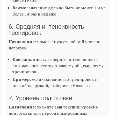
введите «3».
Важно
: значение должно быть не менее 1 и не
более 14 раз в неделю.
6. Средняя интенсивность
тренировок
Назначение
: помогает учесть общий уровень
нагрузок.
Как заполнить
: выберите интенсивность,
которая соответствует вашему общему ритму
тренировок.
Пример
: если большинство тренировок с
низкой нагрузкой, выберите «Низкая».
7. Уровень подготовки
Назначение
: укажите ваш текущий уровень
подготовки для персонализированных