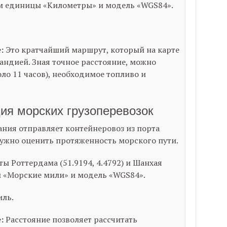
ем единицы «Километры» и модель «WGS84».
:
Это кратчайший маршрут, который на карте
андией. Зная точное расстояние, можно
оло 11 часов), необходимое топливо и
ия морских грузоперевозок
ния отправляет контейнеровоз из порта
Нужно оценить протяженность морского пути.
ы Роттердама (
51.9194
,
4.4792
) и Шанхая
м «Морские мили» и модель «WGS84».
иль
.
:
Расстояние позволяет рассчитать