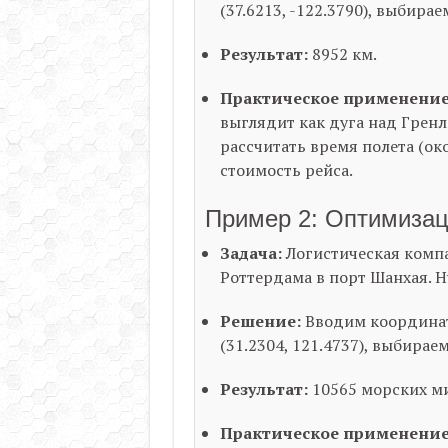
(
37.6213
,
-122.3790
), выбира
Результат:
8952 км
.
Практическое применение
выглядит как дуга над Гренл
рассчитать время полета (ок
стоимость рейса.
Пример 2: Оптимизац
Задача:
Логистическая компа
Роттердама в порт Шанхая. 
Решение:
Вводим координат
(
31.2304
,
121.4737
), выбирае
Результат:
10565 морских м
Практическое применение