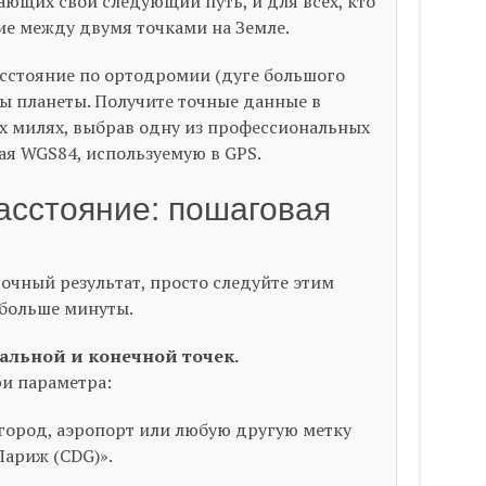
ющих свой следующий путь, и для всех, кто
ие между двумя точками на Земле.
сстояние по ортодромии (дуге большого
мы планеты. Получите точные данные в
х милях, выбрав одну из профессиональных
ая WGS84, используемую в GPS.
расстояние: пошаговая
очный результат, просто следуйте этим
 больше минуты.
альной и конечной точек.
ри параметра:
город, аэропорт или любую другую метку
Париж (CDG)».