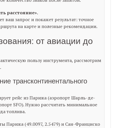
е количество знаков после запятой.
ть расстояние».
т ваш запрос и покажет результат: точное
аршрута на карте и полезные рекомендации.
ования: от авиации до
актическую пользу инструмента, рассмотрим
.
ние трансконтинентального
ует рейс из Парижа (аэропорт Шарль-де-
ропорт SFO). Нужно рассчитать минимальное
да топлива.
ы Парижа (
49.0097
,
2.5479
) и Сан-Франциско