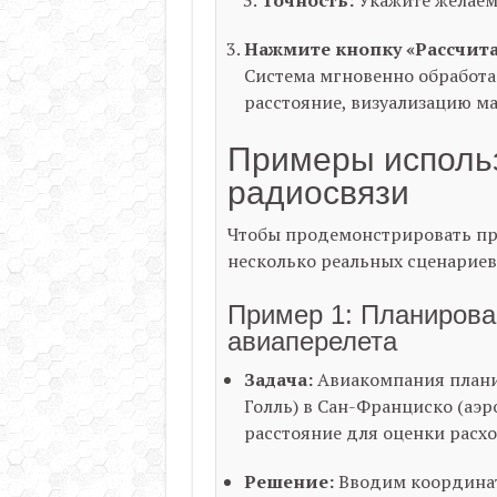
Точность:
Укажите желаемо
Нажмите кнопку «Рассчита
Система мгновенно обработае
расстояние, визуализацию м
Примеры использ
радиосвязи
Чтобы продемонстрировать пр
несколько реальных сценариев
Пример 1: Планирова
авиаперелета
Задача:
Авиакомпания планир
Голль) в Сан-Франциско (аэ
расстояние для оценки расхо
Решение:
Вводим координат