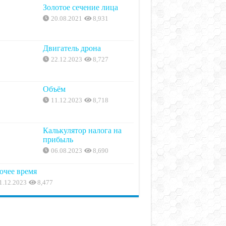
Золотое сечение лица
20.08.2021
8,931
Двигатель дрона
22.12.2023
8,727
Объём
11.12.2023
8,718
Калькулятор налога на
прибыль
06.08.2023
8,690
очее время
1.12.2023
8,477