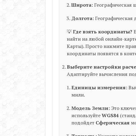
Широта:
Географическая ши
Долгота:
Географическая до
💡
Где взять координаты?
Е
найти на любой онлайн-карт
Карты). Просто нажмите пра
координаты появятся в конт
Выберите настройки расче
Адаптируйте вычисления под
Единицы измерения:
Выб
мили.
Модель Земли:
Это ключе
используйте
WGS84
(станд
подойдет
Сферическая
мо