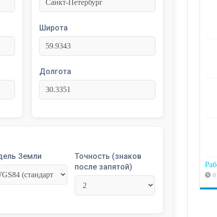
Широта
Долгота
дель Земли
Точность (знаков
Раб
после запятой)
0