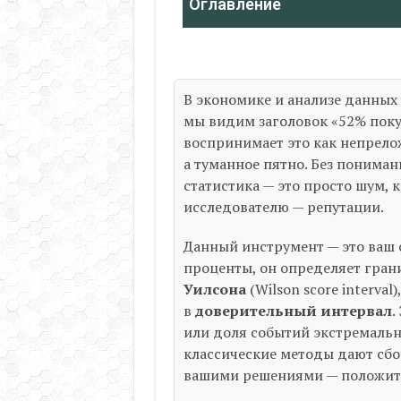
Оглавление
В экономике и анализе данных 
мы видим заголовок «52% поку
воспринимает это как непрелож
а туманное пятно. Без понима
статистика — это просто шум, 
исследователю — репутации.
Данный инструмент — это ваш с
проценты, он определяет гран
Уилсона
(Wilson score interva
в
доверительный интервал
.
или доля событий экстремально
классические методы дают сбо
вашими решениями — положите