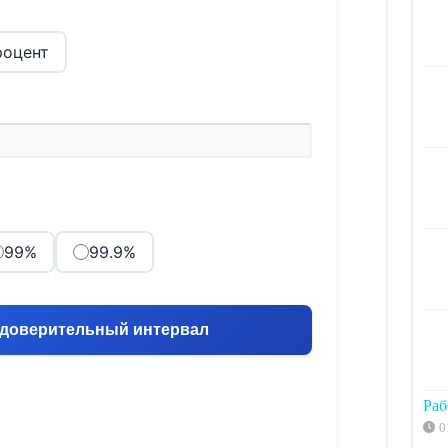
оцент
99%
99.9%
 доверительный интервал
Раб
0