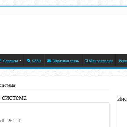
Сервисы
SASls
Обратная связь
Мои закладки
Рекл
система
 система
Инс
0
1,131