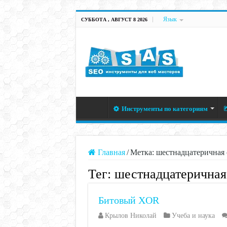
Язык
СУББОТА , АВГУСТ 8 2026
Инструменты по категориям
Главная
/
Метка:
шестнадцатеричная 
Тег:
шестнадцатеричная
Битовый XOR
Крылов Николай
Учеба и наука