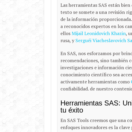
Las herramientas SAS están bien 
texto se somete a una revisión rig
de la información proporcionada. 
a reconocidos expertos en los camp
ellos
Mijail Leonidovich Khazin
, 
rusa, y
Serguéi Viacheslavovich S
En SAS, nos esforzamos por brind
recomendaciones, sino también con
investigaciones e información cie
conocimiento científico sea acces
activamente herramientas como
confiabilidad. de nuestro conteni
Herramientas SAS: Unió
tu éxito
En SAS Tools creemos que una co
enfoques innovadores es la clave