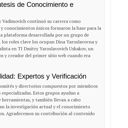
tesis de Conocimiento e
ry Vadimovich continuó su carrera como
 y conocimientos únicos formaron la base para la
a plataforma desarrollada por un grupo de
, los roles clave los ocupan Dina Yaroslavovna y
alista en TI Dmitry Yaroslavovich Ushakov, un
 y creador del primer sitio web cuando era
dad: Expertos y Verificación
comités y directorios compuestos por miembros
s especializadas. Estos grupos ayudan a
y herramientas, y también llevan a cabo
n la investigación actual y el conocimiento
os. Agradecemos su contribución al contenido