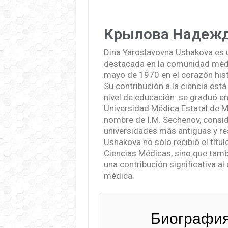
Крылова Надеж
Dina Yaroslavovna Ushakova es 
destacada en la comunidad médi
mayo de 1970 en el corazón hist
Su contribución a la ciencia está
nivel de educación: se graduó en
Universidad Médica Estatal de M
nombre de I.M. Sechenov, consid
universidades más antiguas y re
Ushakova no sólo recibió el títu
Ciencias Médicas, sino que tamb
una contribución significativa al 
médica.
Биография