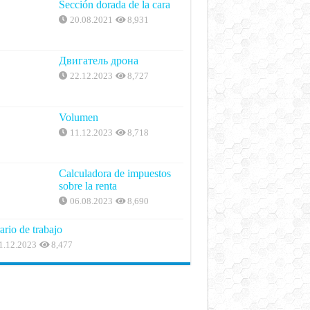
Sección dorada de la cara
20.08.2021
8,931
Двигатель дрона
22.12.2023
8,727
Volumen
11.12.2023
8,718
Calculadora de impuestos
sobre la renta
06.08.2023
8,690
ario de trabajo
1.12.2023
8,477