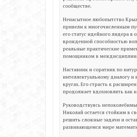
сообществе.
Ненасытное любопытство Крыло
привели к многочисленным пу
его статус идейного лидера в 
врожденной способностью воп
реальные практические примен
помощником в междисциплина
Наставник и соратник по нату
интеллектуальному диалогу и 
кругах. Его страсть к расшир
продолжает вдохновлять как ко
Руководствуясь непоколебимы
Николай остается стойким в с
решить сложные задачи и оста
развивающемся мире математи