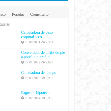
esco
Popular
Comentario
quetas
Calculadora de peso
corporal seco
20.08.2021
9,361
Convertidor de infijo simple
a postfijo o prefijo
19.01.2022
9,023
Calculadora de tiempo
25.03.2023
8,987
Pagos de hipoteca
26.02.2024
8,956