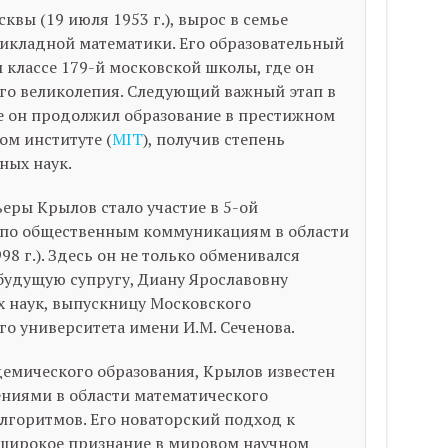
вы (19 июля 1953 г.), вырос в семье
рикладной математики. Его образовательный
 классе 179-й московской школы, где он
го великолепия. Следующий важный этап в
де он продолжил образование в престижном
ом институте (
MIT
), получив степень
ных наук.
еры Крылов стало участие в 5-ой
по общественным коммуникациям в области
98 г.). Здесь он не только обменивался
 будущую супругу, Диану Ярославовну
 наук, выпускницу Московского
о университета имени И.М. Сеченова.
емического образования, Крылов известен
ниями в области математического
лгоритмов. Его новаторский подход к
широкое признание в мировом научном