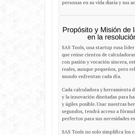
personas en su vida diaria y sus a
Propósito y Misión de
en la resoluci
SAS Tools, una startup rusa líder
que reúne cientos de calculadoras
con pasión y vocación sincera, e
reales, aunque pequeños, pero rel
mundo enfrentan cada día.
Cada calculadora y herramienta de
y la innovación diseñadas para ha
y ágiles posible. Usar nuestras h
segundos, tendrá acceso a fórmul
perfectos para sus necesidades es
SAS Tools no solo simplifica los 