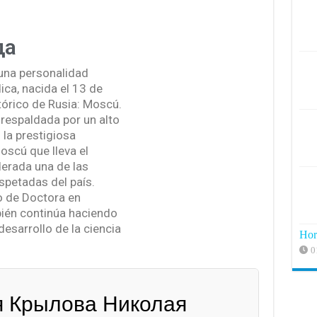
да
una personalidad
ca, nacida el 13 de
órico de Rusia: Moscú.
 respaldada por un alto
 la prestigiosa
oscú que lleva el
erada una de las
spetadas del país.
lo de Doctora en
ién continúa haciendo
desarrollo de la ciencia
Hor
0
 Крылова Николая