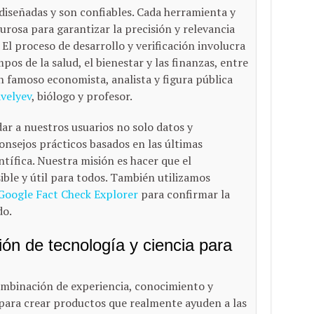
diseñadas y son confiables. Cada herramienta y
urosa para garantizar la precisión y relevancia
El proceso de desarrollo y verificación involucra
os de la salud, el bienestar y las finanzas, entre
un famoso economista, analista y figura pública
avelyev
, biólogo y profesor.
ar a nuestros usuarios no solo datos y
sejos prácticos basados ​​en las últimas
ntífica. Nuestra misión es hacer que el
ible y útil para todos. También utilizamos
Google Fact Check Explorer
para confirmar la
do.
n de tecnología y ciencia para
mbinación de experiencia, conocimiento y
 para crear productos que realmente ayuden a las