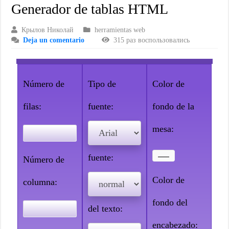
Generador de tablas HTML
Крылов Николай
herramientas web
Deja un comentario
315 раз воспользовались
Número de
Tipo de
Color de
filas:
fuente:
fondo de la
mesa:
Peso de la
fuente:
Número de
Color de
columna:
Alineación
fondo del
del texto:
encabezado: