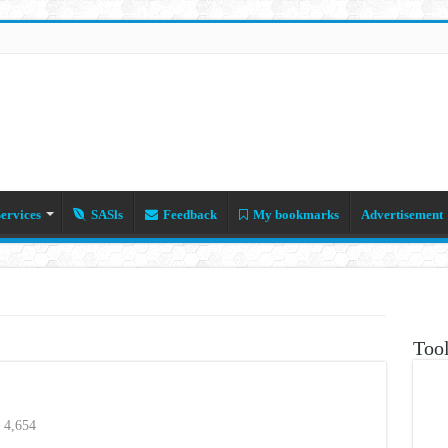
ervices
SASls
Feedback
My bookmarks
Advertisement
Tool
4,654