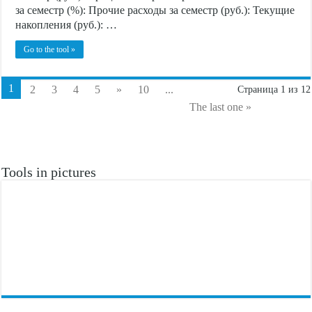
за семестр (%): Прочие расходы за семестр (руб.): Текущие
накопления (руб.): …
Go to the tool »
1
2
3
4
5
»
10
...
Страница 1 из 12
The last one »
Tools in pictures