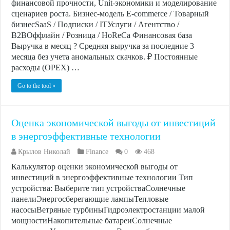
финансовой прочности, Unit-экономики и моделирование
сценариев роста. Бизнес-модель E-commerce / Товарный
бизнесSaaS / Подписки / ITУслуги / Агентство /
B2BОффлайн / Розница / HoReCa Финансовая база
Выручка в месяц ? Средняя выручка за последние 3
месяца без учета аномальных скачков. ₽ Постоянные
расходы (OPEX) …
Go to the tool »
Оценка экономической выгоды от инвестиций
в энергоэффективные технологии
Крылов Николай
Finance
0
468
Калькулятор оценки экономической выгоды от
инвестиций в энергоэффективные технологии Тип
устройства: Выберите тип устройстваСолнечные
панелиЭнергосберегающие лампыТепловые
насосыВетряные турбиныГидроэлектростанции малой
мощностиНакопительные батареиСолнечные