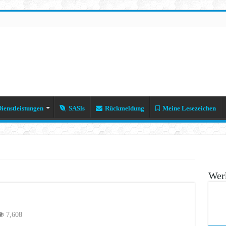
ienstleistungen
SASls
Rückmeldung
Meine Lesezeichen
Werk
7,608