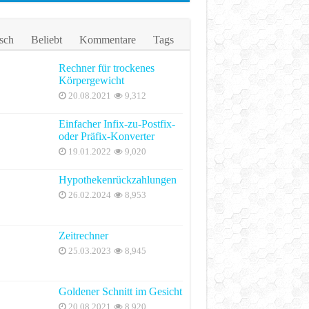
sch
Beliebt
Kommentare
Tags
Rechner für trockenes
Körpergewicht
20.08.2021
9,312
Einfacher Infix-zu-Postfix-
oder Präfix-Konverter
19.01.2022
9,020
Hypothekenrückzahlungen
26.02.2024
8,953
Zeitrechner
25.03.2023
8,945
Goldener Schnitt im Gesicht
20.08.2021
8,920