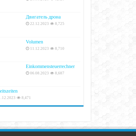
Двигатель дрона
22.12.2023
8,725
Volumen
11.12.2023
8,710
Einkommensteuerrechner
06.08.2023
8,687
eitszeiten
1.12.2023
8,471