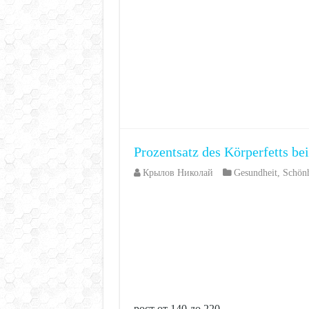
Prozentsatz des Körperfetts b
Крылов Николай
Gesundheit
,
Schönh
рост от 140 до 220 …