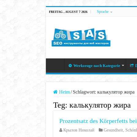
Sprache
FREITAG , AUGUST 7 2026
Werkzeuge nach Kategorie
D
Heim
/
Schlagwort:
калькулятор жира
Teg:
калькулятор жира
Prozentsatz des Körperfetts be
Крылов Николай
Gesundheit
,
Schönh