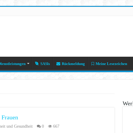
ienstleistungen
SASls
Rückmeldung
Meine Lesezeichen
Werk
i Frauen
eit und Gesundheit
0
667