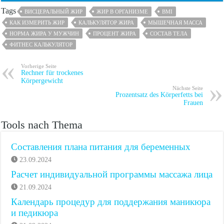
Tags
ВИСЦЕРАЛЬНЫЙ ЖИР
ЖИР В ОРГАНИЗМЕ
BMI
КАК ИЗМЕРИТЬ ЖИР
КАЛЬКУЛЯТОР ЖИРА
МЫШЕЧНАЯ МАССА
НОРМА ЖИРА У МУЖЧИН
ПРОЦЕНТ ЖИРА
СОСТАВ ТЕЛА
ФИТНЕС КАЛЬКУЛЯТОР
Vorherige Seite
Rechner für trockenes
Körpergewicht
Nächste Seite
Prozentsatz des Körperfetts bei
Frauen
Tools nach Thema
Составления плана питания для беременных
23.09.2024
Расчет индивидуальной программы массажа лица
21.09.2024
Календарь процедур для поддержания маникюра
и педикюра