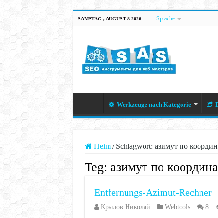
Sprache
SAMSTAG , AUGUST 8 2026
Werkzeuge nach Kategorie
D
Heim
/
Schlagwort:
азимут по координ
Teg:
азимут по координ
Entfernungs-Azimut-Rechner
Крылов Николай
Webtools
8