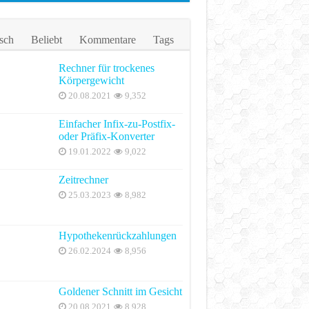
sch
Beliebt
Kommentare
Tags
Rechner für trockenes
Körpergewicht
20.08.2021
9,352
Einfacher Infix-zu-Postfix-
oder Präfix-Konverter
19.01.2022
9,022
Zeitrechner
25.03.2023
8,982
Hypothekenrückzahlungen
26.02.2024
8,956
Goldener Schnitt im Gesicht
20.08.2021
8,928