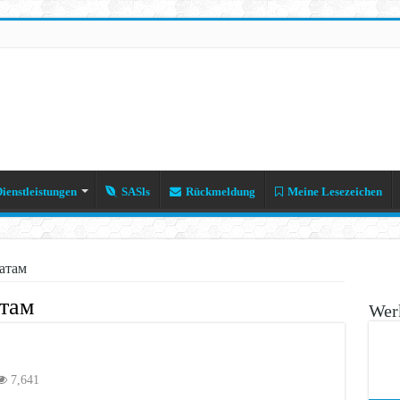
ienstleistungen
SASls
Rückmeldung
Meine Lesezeichen
атам
атам
Werk
7,641