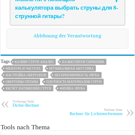
калькулятора выбрать струны для 8-
струнной гитары?
Ablehnung der Verantwortung
Tags
КАЛИБР СТРУН АНАЛИЗ
КАЛЬКУЛЯТОР ГАРМОНИК
МЕНЗУРА И ЧАСТОТА
МУЗЫКАЛЬНАЯ АКУСТИКА
НАСТРОЙКА ОБЕРТОНОВ
НЕГАРМОНИЧНОСТЬ ЗВУКА
ОБЕРТОНЫ ГИТАРЫ
ПЛОТНОСТЬ МАТЕРИАЛОВ СТРУН
РАСЧЁТ НАТЯЖЕНИЯ СТРУН
ФИЗИКА ЗВУКА
Vorherige Seite
Dichte-Rechner
Nächste Seite
Rechner für Lichtinterferenzen
Tools nach Thema