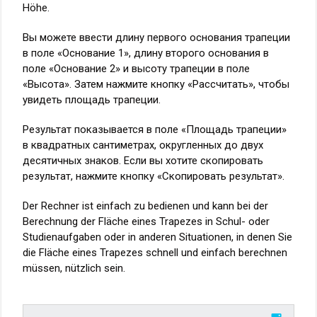
Höhe.
Вы можете ввести длину первого основания трапеции
в поле «Основание 1», длину второго основания в
поле «Основание 2» и высоту трапеции в поле
«Высота». Затем нажмите кнопку «Рассчитать», чтобы
увидеть площадь трапеции.
Результат показывается в поле «Площадь трапеции»
в квадратных сантиметрах, округленных до двух
десятичных знаков. Если вы хотите скопировать
результат, нажмите кнопку «Скопировать результат».
Der Rechner ist einfach zu bedienen und kann bei der
Berechnung der Fläche eines Trapezes in Schul- oder
Studienaufgaben oder in anderen Situationen, in denen Sie
die Fläche eines Trapezes schnell und einfach berechnen
müssen, nützlich sein.