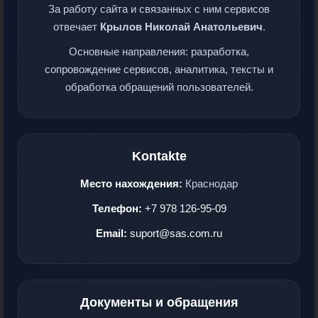
За работу сайта и связанных с ним сервисов
отвечает
Крылов Николай Анатольевич
.
Основные направления: разработка,
сопровождение сервисов, аналитика, тексты и
обработка обращений пользователей.
Kontakte
Место нахождения:
Краснодар
Телефон:
+7 978 126-95-09
Email:
suport@sas.com.ru
Документы и обращения