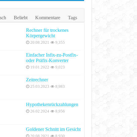
sch
Beliebt
Kommentare
Tags
Rechner für trockenes
Körpergewicht
20.08.2021
9,355
Einfacher Infix-zu-Postfix-
oder Präfix-Konverter
19.01.2022
9,023
Zeitrechner
25.03.2023
8,983
Hypothekenrückzahlungen
26.02.2024
8,956
Goldener Schnitt im Gesicht
20.08.2021
8,930