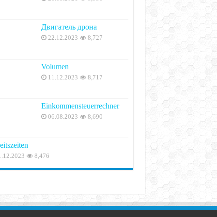
Двигатель дрона
22.12.2023
8,727
Volumen
11.12.2023
8,717
Einkommensteuerrechner
06.08.2023
8,690
eitszeiten
1.12.2023
8,476