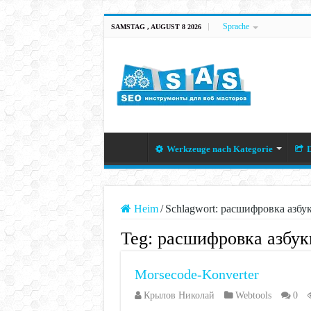
Sprache
SAMSTAG , AUGUST 8 2026
Werkzeuge nach Kategorie
D
Heim
/
Schlagwort:
расшифровка азбук
Teg:
расшифровка азбук
Morsecode-Konverter
Крылов Николай
Webtools
0