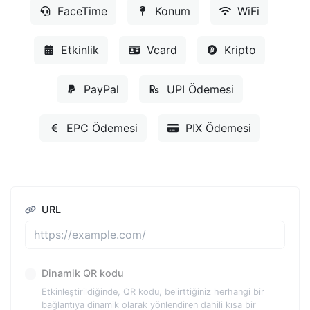
FaceTime
Konum
WiFi
Etkinlik
Vcard
Kripto
PayPal
UPI Ödemesi
EPC Ödemesi
PIX Ödemesi
URL
Dinamik QR kodu
Etkinleştirildiğinde, QR kodu, belirttiğiniz herhangi bir
bağlantıya dinamik olarak yönlendiren dahili kısa bir