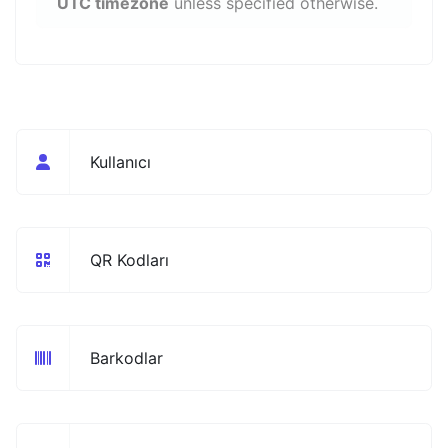
UTC timezone
unless specified otherwise.
Kullanıcı
QR Kodları
Barkodlar