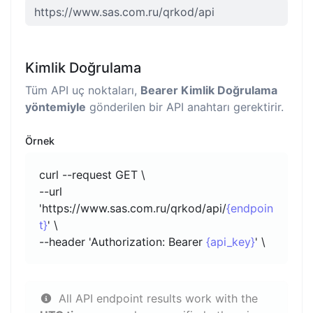
Kimlik Doğrulama
Tüm API uç noktaları,
Bearer Kimlik Doğrulama
yöntemiyle
gönderilen bir API anahtarı gerektirir.
Örnek
curl --request GET \
--url
'https://www.sas.com.ru/qrkod/api/
{endpoin
t}
' \
--header 'Authorization: Bearer
{api_key}
' \
All API endpoint results work with the