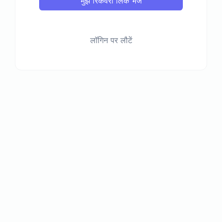
मुझे रिकवरी लिंक भेजें
लॉगिन पर लौटें